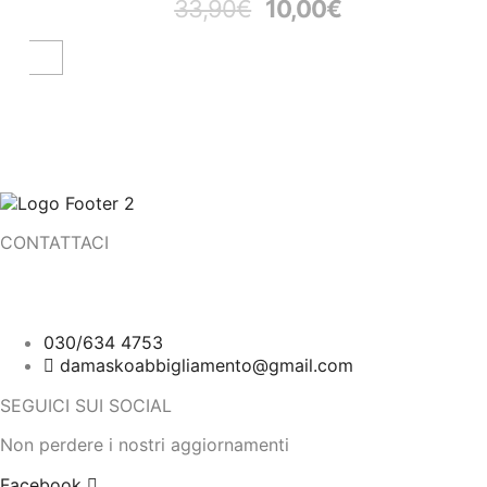
33,90
€
10,00
€
CONTATTACI
Corso Martiri della Libertà, 9
25018 Montichiari (BS)
030/634 4753
damaskoabbigliamento@gmail.com
SEGUICI SUI SOCIAL
Non perdere i nostri aggiornamenti
Facebook