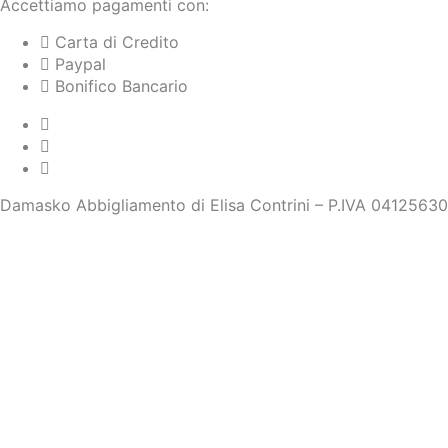
Accettiamo pagamenti con:
Carta di Credito
Paypal
Bonifico Bancario
Damasko Abbigliamento di Elisa Contrini – P.IVA 0412563
0
0
Il tuo carrello
Il tuo carrello è vuoto
Ritorna al negozio
Continua shopping