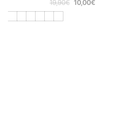
19,90
€
10,00
€