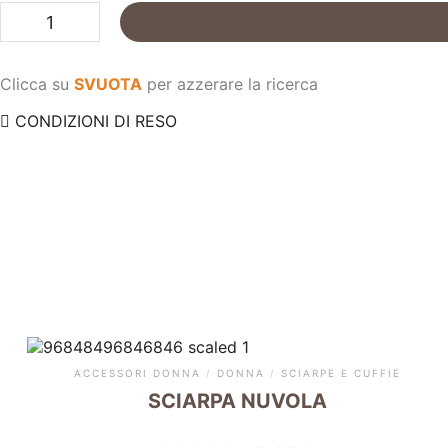
Tuta
manica
farfalla
quantità
Clicca su
SVUOTA
per azzerare la ricerca
CONDIZIONI DI RESO
ACCESSORI DONNA
/
DONNA
/
SCIARPE E CUFFIE
SCIARPA NUVOLA