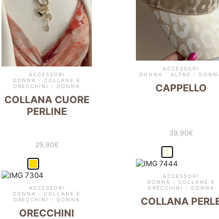
ACCESSORI
ACCESSORI
DONNA
/
ALTRO
/
DONN
DONNA
/
COLLANE E
CAPPELLO
ORECCHINI
/
DONNA
COLLANA CUORE
PERLINE
39,90
€
29,90
€
ACCESSORI
DONNA
/
COLLANE E
ACCESSORI
ORECCHINI
/
DONNA
DONNA
/
COLLANE E
COLLANA PERL
ORECCHINI
/
DONNA
ORECCHINI