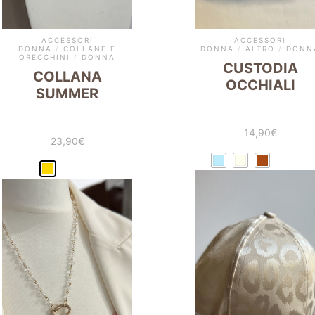
ACCESSORI
ACCESSORI
DONNA
/
COLLANE E
DONNA
/
ALTRO
/
DONN
ORECCHINI
/
DONNA
CUSTODIA
COLLANA
OCCHIALI
SUMMER
14,90
€
23,90
€