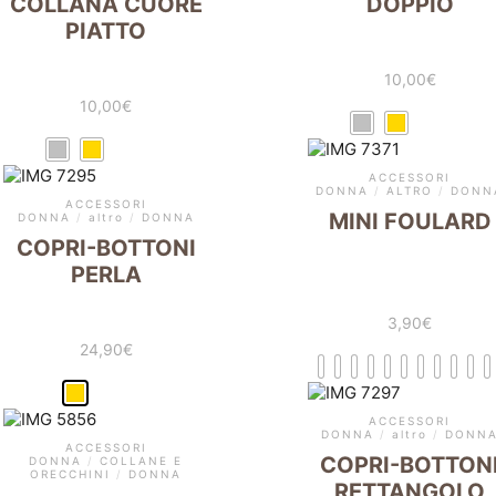
COLLANA CUORE
DOPPIO
PIATTO
10,00
€
10,00
€
ACCESSORI
DONNA
/
ALTRO
/
DONN
ACCESSORI
MINI FOULARD
DONNA
/
altro
/
DONNA
COPRI-BOTTONI
PERLA
3,90
€
24,90
€
ACCESSORI
DONNA
/
altro
/
DONN
ACCESSORI
COPRI-BOTTON
DONNA
/
COLLANE E
ORECCHINI
/
DONNA
RETTANGOLO