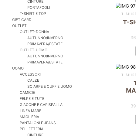
CINTURE
PORTAFOGLI
T-SHIRT E TOP
T-SHIR
GIFT CARD
T-S
OUTLET
OUTLET-DONNA
36
AUTUNNO/INVERNO
PRIMAVERA/ESTATE
OUTLET-UOMO
AUTUNNO/INVERNO
PRIMAVERA/ESTATE
UOMO
ACCESSORI
T-SHIR
CALZE
SCIARPE E CUFFIE UOMO
MA
CAMICIE
FELPE E TUTE
GIACCHE E CAPISPALLA
39
LINEA MARE
MAGLIERIA
PANTALONI E JEANS
PELLETTERIA
CINTURE