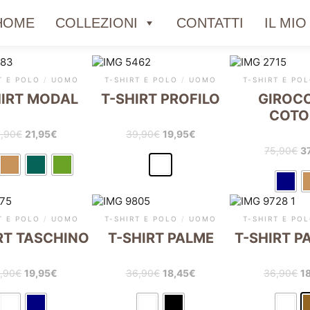
HOME
COLLEZIONI
CONTATTI
IL MI
T E POLO
/
UOMO
T-SHIRT E POLO
/
UOMO
T-SHIRT E PO
HIRT MODAL
T-SHIRT PROFILO
GIROC
COTO
,90
€
21,95
€
39,90
€
19,95
€
75,90
€
3
T E POLO
/
UOMO
T-SHIRT E POLO
/
UOMO
T-SHIRT E PO
RT TASCHINO
T-SHIRT PALME
T-SHIRT P
,90
€
19,95
€
36,90
€
18,45
€
36,90
€
1