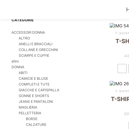
CATEGORIE
ACCESSORI DONNA
T-SHIR
ALTRO
T-S
ANELLI E BRACCIALI
COLLANE E ORECCHINI
SCIARPE E CUFFIE
43
altro
DONNA
ABITI
CAMICIE E BLUSE
COMPLETI E TUTE
GIACCHE E CAPISPALLA
T-SHIR
GONNE E SHORTS
T-SHI
JEANS E PANTALONI
MAGLIERIA
PELLETTERIA
39
BORSE
CALZATURE