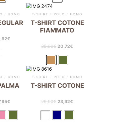
LO
/
UOMO
T-SHIRT E POLO
/
UOMO
REGULAR
T-SHIRT COTONE
FIAMMATO
5,92
€
25,90
€
20,72
€
LO
/
UOMO
T-SHIRT E POLO
/
UOMO
 PALMA
T-SHIRT COTONE
7,95
€
29,90
€
23,92
€