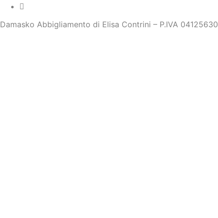
Damasko Abbigliamento di Elisa Contrini – P.IVA 0412563
INSERISCI IL TUO INDIRIZZO EMAIL E
Email
Inserendo il tuo indirizzo e-mail, acconsenti di ricevere
ISCRIVITI ALLA NEWSLETTER
HOME
NEGOZIO ONLINE
CONTATTI
IL MIO ACCOUNT