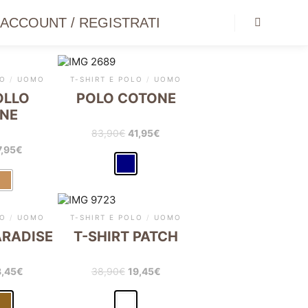
O ACCOUNT / REGISTRATI
Barra later
LO
/
UOMO
T-SHIRT E POLO
/
UOMO
OLLO
POLO COTONE
NE
83,90
€
41,95
€
7,95
€
LO
/
UOMO
T-SHIRT E POLO
/
UOMO
ARADISE
T-SHIRT PATCH
8,45
€
38,90
€
19,45
€