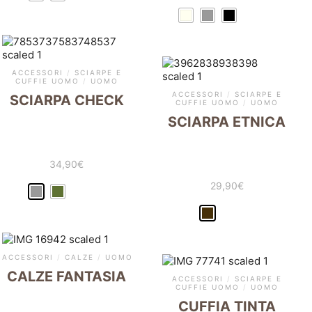
ACCESSORI
/
SCIARPE E
CUFFIE UOMO
/
UOMO
ACCESSORI
/
SCIARPE E
SCIARPA CHECK
CUFFIE UOMO
/
UOMO
SCIARPA ETNICA
34,90
€
29,90
€
ACCESSORI
/
CALZE
/
UOMO
CALZE FANTASIA
ACCESSORI
/
SCIARPE E
CUFFIE UOMO
/
UOMO
CUFFIA TINTA