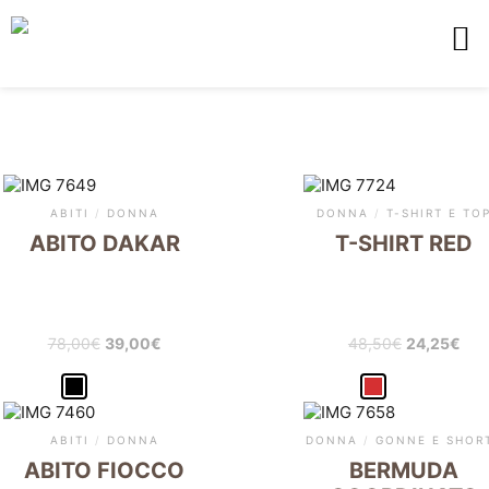
ABITI
/
DONNA
DONNA
/
T-SHIRT E TO
ABITO DAKAR
T-SHIRT RED
78,00
€
39,00
€
48,50
€
24,25
€
ABITI
/
DONNA
DONNA
/
GONNE E SHOR
ABITO FIOCCO
BERMUDA