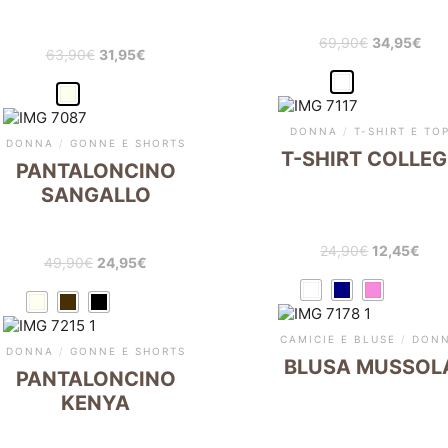
69,90
€
34,95
€
63,90
€
31,95
€
DONNA
/
T-SHIRT E TO
DONNA
/
GONNE E SHORTS
T-SHIRT COLLEG
PANTALONCINO
SANGALLO
24,90
€
12,45
€
49,90
€
24,95
€
CAMICIE E BLUSE
/
DON
DONNA
/
GONNE E SHORTS
BLUSA MUSSOL
PANTALONCINO
KENYA