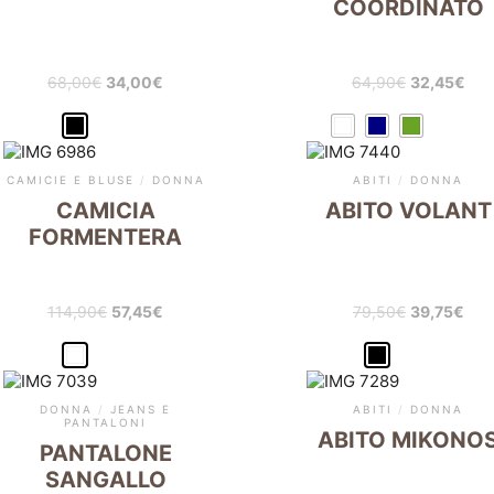
COORDINATO
68,00
€
34,00
€
64,90
€
32,45
€
CAMICIE E BLUSE
/
DONNA
ABITI
/
DONNA
CAMICIA
ABITO VOLANT
FORMENTERA
114,90
€
57,45
€
79,50
€
39,75
€
DONNA
/
JEANS E
ABITI
/
DONNA
PANTALONI
ABITO MIKONO
PANTALONE
SANGALLO