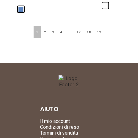
1
2
3
4
…
17
18
19
AIUTO
Il mio account
Condizioni di reso
Termini di vendita