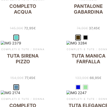
COMPLETO
PANTALONE
ACQUA
GABARDINA
145,90
€
72,95
€
74,90
€
37,45
€
COMPLETI E TUTE
/
DONNA
COMPLETI E TUTE
/
DON
TUTA SIRENA
TUTA MANICA
PIZZO
FARFALLA
154,90
€
77,45
€
133,90
€
66,95
€
COMPLETI E TUTE
/
DONNA
COMPLETI E TUTE
/
DON
COMPLETO
TUTA ELEGANC