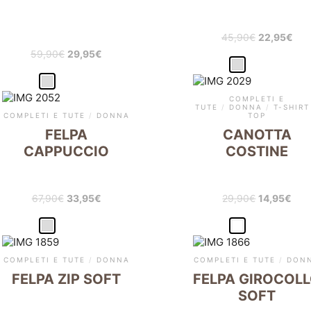
45,90
€
22,95
€
59,90
€
29,95
€
COMPLETI E
TUTE
/
DONNA
/
T-SHIRT
COMPLETI E TUTE
/
DONNA
TOP
FELPA
CANOTTA
CAPPUCCIO
COSTINE
67,90
€
33,95
€
29,90
€
14,95
€
COMPLETI E TUTE
/
DONNA
COMPLETI E TUTE
/
DON
FELPA ZIP SOFT
FELPA GIROCOL
SOFT