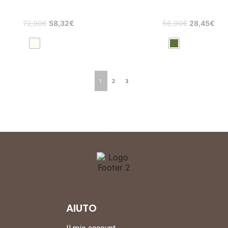
72,90
€
58,32
€
56,90
€
28,45
€
1
2
3
AIUTO