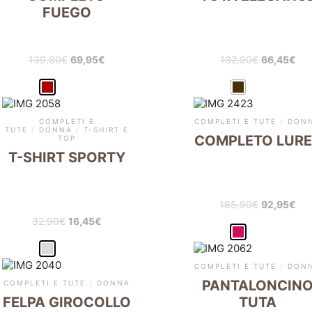
FUEGO
139,80
€
69,95
€
132,90
€
66,45
€
COMPLETI E
COMPLETI E TUTE
/
DON
TUTE
/
DONNA
/
T-SHIRT E
COMPLETO LUR
TOP
T-SHIRT SPORTY
185,90
€
92,95
€
32,90
€
16,45
€
COMPLETI E TUTE
/
DON
PANTALONCIN
COMPLETI E TUTE
/
DONNA
FELPA GIROCOLLO
TUTA