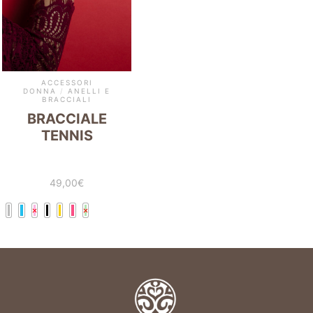
ACCESSORI
DONNA
/
ANELLI E
BRACCIALI
BRACCIALE
TENNIS
49,00
€