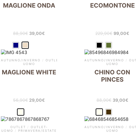
MAGLIONE ONDA
ECOMONTONE
88,90
€
39,00
€
229,90
€
99,00
€
AUTUNNO/INVERNO
/
OUTLET
/
OUTLET-
AUTUNNO/INVERNO
/
OU
UOMO
UOMO
MAGLIONE WHITE
CHINO CON
PINCES
56,90
€
29,00
€
88,90
€
39,00
€
OUTLET
/
OUTLET-
AUTUNNO/INVERNO
/
OU
UOMO
/
PRIMAVERA/ESTATE
UOMO