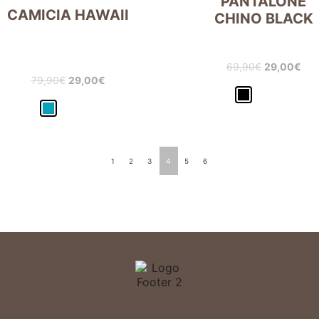
PANTALONE
CAMICIA HAWAII
CHINO BLACK
69,90
€
29,00
€
79,90
€
29,00
€
1
2
3
4
5
6