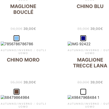
MAGLIONE
CHINO BLU
BOUCLÉ
94,90
€
39,00
€
85,90
€
39,00
€
AUTUNNO/INVERNO
/
OUTLET
/
OUTLET-
AUTUNNO/INVERNO
/
OU
UOMO
UOMO
CHINO MORO
MAGLIONE
TRECCE LANA
95,90
€
39,00
€
89,90
€
39,00
€
AUTUNNO/INVERNO
/
OUTLET
/
OUTLET-
AUTUNNO/INVERNO
/
OU
UOMO
UOMO