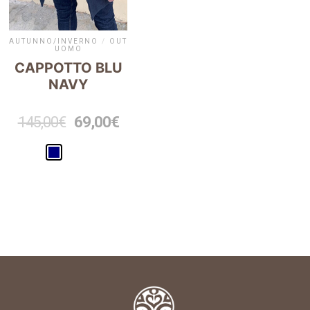
AUTUNNO/INVERNO
/
OUTLET
/
OUTLET-
UOMO
CAPPOTTO BLU
NAVY
145,00
€
69,00
€