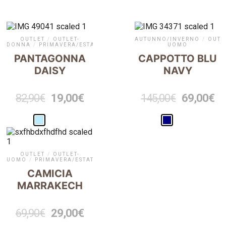
OUTLET
/
OUTLET-
AUTUNNO/INVERNO
/
OUTL
DONNA
/
PRIMAVERA/ESTATE
UOMO
PANTAGONNA
CAPPOTTO BLU
DAISY
NAVY
82,90
€
19,00
€
145,00
€
69,00
€
OUTLET
/
OUTLET-
UOMO
/
PRIMAVERA/ESTATE
CAMICIA
MARRAKECH
69,90
€
29,00
€