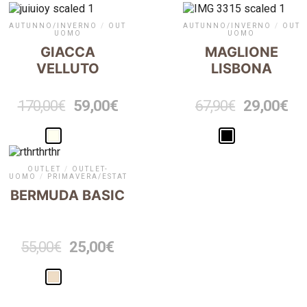
AUTUNNO/INVERNO
/
OUTLET
/
OUTLET-
AUTUNNO/INVERNO
/
OUTL
UOMO
UOMO
GIACCA
MAGLIONE
VELLUTO
LISBONA
170,00
€
59,00
€
67,90
€
29,00
€
OUTLET
/
OUTLET-
UOMO
/
PRIMAVERA/ESTATE
BERMUDA BASIC
55,00
€
25,00
€