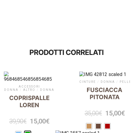
PRODOTTI CORRELATI
CINTURE
/
DONNA
/
PELLE
ACCESSORI
FUSCIACCA
DONNA
/
ALTRO
/
DONNA
PITONATA
COPRISPALLE
LOREN
35,00
€
15,00
€
39,90
€
15,00
€