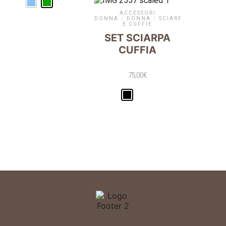
ACCESSORI
DONNA
/
DONNA
/
SCIARPE
E CUFFIE
SET SCIARPA
CUFFIA
75,00
€