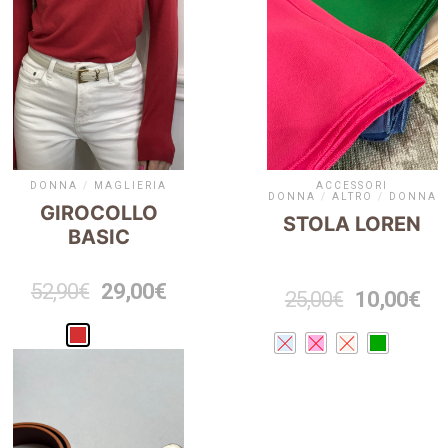
DONNA
/
MAGLIERIA
ACCESSORI
DONNA
/
ALTRO
/
DONNA
GIROCOLLO
STOLA LOREN
BASIC
52,90
€
29,00
€
25,00
€
10,00
€