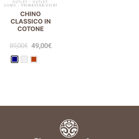
OUTLET
/
OUTLET-
UOMO
/
PRIMAVERA/ESTATE
CHINO
CLASSICO IN
COTONE
89,00
€
49,00
€