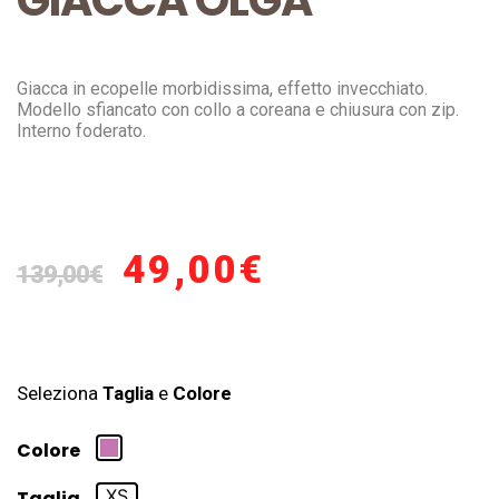
GIACCA OLGA
Giacca in ecopelle morbidissima, effetto invecchiato.
Modello sfiancato con collo a coreana e chiusura con zip.
Interno foderato.
49,00
€
139,00
€
Seleziona
Taglia
e
Colore
Colore
XS
Taglia