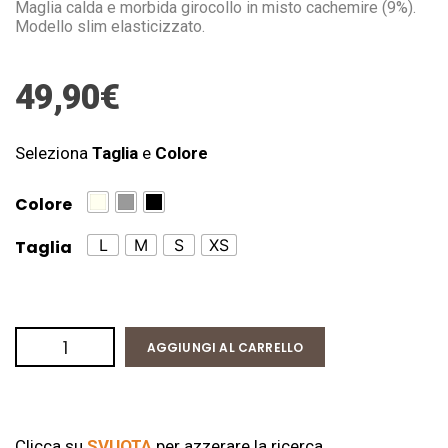
Maglia calda e morbida girocollo in misto cachemire (9%).
Modello slim elasticizzato.
49,90
€
Seleziona
Taglia
e
Colore
Colore
L
M
S
XS
Taglia
AGGIUNGI AL CARRELLO
Clicca su
SVUOTA
per azzerare la ricerca