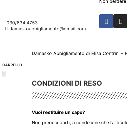
Corso Martiri della Libertà, 9
Non perdere 
25018 Montichiari (BS)
030/634 4753
damaskoabbigliamento@gmail.com
Damasko Abbigliamento di Elisa Contrini –
CARRELLO
CONDIZIONI DI RESO
Vuoi restituire un capo?
Non preoccuparti, a condizione che l’articolo