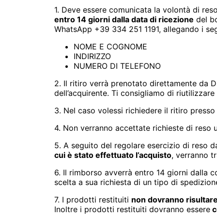
1. Deve essere comunicata la volontà di res
entro 14 giorni dalla data di ricezione
del bo
WhatsApp +39 334 251 1191, allegando i seg
NOME E COGNOME
INDIRIZZO
NUMERO DI TELEFONO
2. Il ritiro verrà prenotato direttamente da
dell’acquirente. Ti consigliamo di riutilizza
3. Nel caso volessi richiedere il ritiro press
4. Non verranno accettate richieste di reso u
5. A seguito del regolare esercizio di reso
cui è stato effettuato l’acquisto
, verranno t
6. Il rimborso avverrà entro 14 giorni dalla 
scelta a sua richiesta di un tipo di spedizion
7. I prodotti restituiti
non dovranno risultare 
Inoltre i prodotti restituiti dovranno essere
c