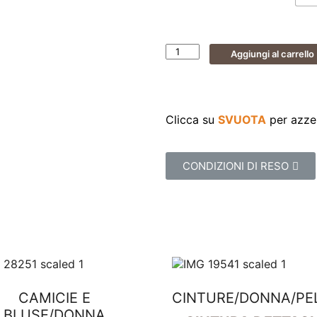
Aggiungi al carrello
Clicca su
SVUOTA
per azzer
CONDIZIONI DI RESO
CAMICIE E
CINTURE
/
DONNA
/
PE
BLUSE
/
DONNA