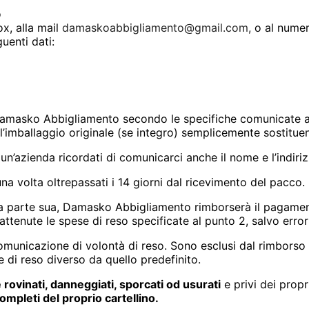
o
x, alla mail
damaskoabbigliamento@gmail.com,
o al nume
uenti dati:
 Damasko Abbigliamento secondo le specifiche comunicate al
re l’imballaggio originale (se integro) semplicemente sostitu
o un’azienda ricordati di comunicarci anche il nome e l’indiri
na volta oltrepassati i 14 giorni dal ricevimento del pacco.
 da parte sua, Damasko Abbigliamento rimborserà il pagamen
rattenute le spese di reso specificate al punto 2, salvo erro
comunicazione di volontà di reso. Sono esclusi dal rimborso 
e di reso diverso da quello predefinito.
rovinati, danneggiati, sporcati od usurati
e privi dei prop
ompleti del proprio cartellino.