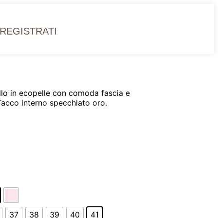
 REGISTRATI
lo in ecopelle con comoda fascia e
Tacco interno specchiato oro.
37
38
39
40
41