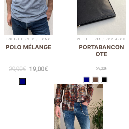
T-SHIRT E POLO
/
UOMO
PELLETTERIA
/
PORTAFOGL
POLO MÉLANGE
PORTABANCON
OTE
29,90
€
19,00
€
39,00
€