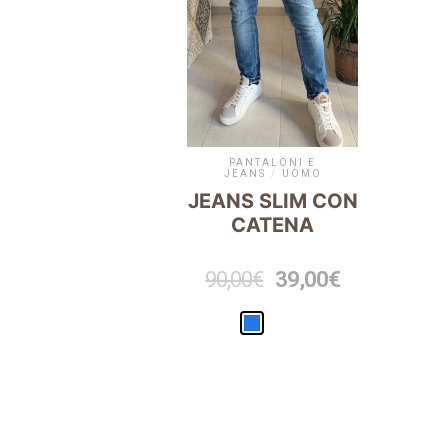
PANTALONI E
JEANS
/
UOMO
JEANS SLIM CON
CATENA
90,00
€
39,00
€