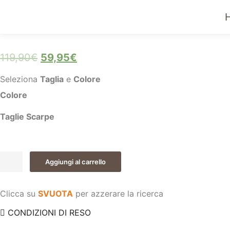
IN OFFERTA!
119,90
€
59,95
€
Seleziona
Taglia
e
Colore
Colore
Taglie Scarpe
Sneakers
Aggiungi al carrello
in
pelle
quantità
Clicca su
SVUOTA
per azzerare la ricerca
CONDIZIONI DI RESO