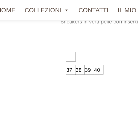
SNEAKERS IN P
HOME
COLLEZIONI
CONTATTI
IL MI
Sneakers in vera pelle con inserti
37
38
39
40