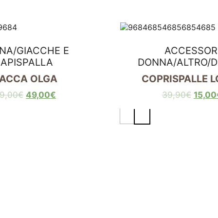
NA
/
GIACCHE E
ACCESSOR
APISPALLA
DONNA
/
ALTRO
/
IACCA OLGA
COPRISPALLE 
9,00
€
49,00
€
39,90
€
15,00