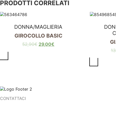
PRODOTTI CORRELATI
DONNA
/
MAGLIERIA
DON
C
GIROCOLLO BASIC
G
52,90
€
29,00
€
13
CONTATTACI
Corso Martiri della Libertà, 9
25018 Montichiari (BS)