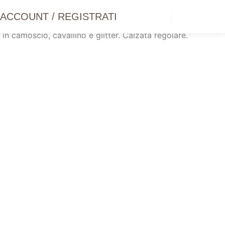
ELLE
O ACCOUNT / REGISTRATI
Barra lat
 in camoscio, cavallino e glitter. Calzata regolare.