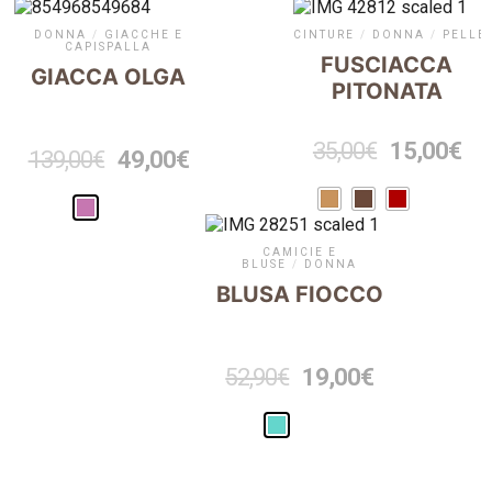
DONNA
/
GIACCHE E
CINTURE
/
DONNA
/
PELLE
CAPISPALLA
FUSCIACCA
GIACCA OLGA
PITONATA
35,00
€
15,00
€
139,00
€
49,00
€
CAMICIE E
BLUSE
/
DONNA
BLUSA FIOCCO
52,90
€
19,00
€