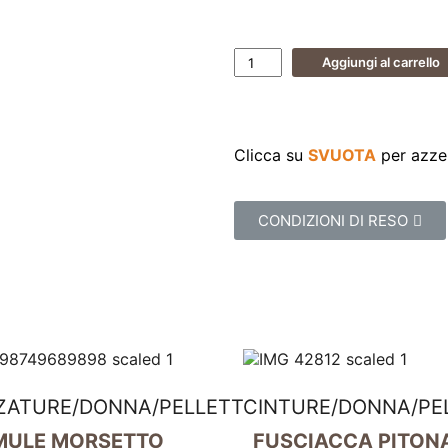
Aggiungi al carrello
Clicca su
SVUOTA
per azzer
CONDIZIONI DI RESO
ZATURE
/
DONNA
/
PELLETTERIA
CINTURE
/
DONNA
/
PE
MULE MORSETTO
FUSCIACCA PITON