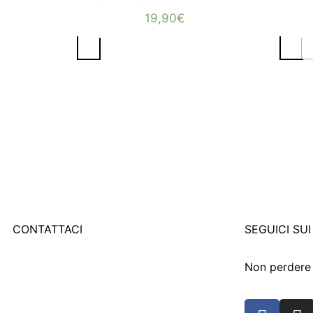
19,90
€
CONTATTACI
SEGUICI SUI
Corso Martiri della Libertà, 9
Non perdere 
25018 Montichiari (BS)